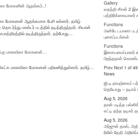
Gallery
விகா மோகனின் ஆதங்கம்..!
வதந்தி சீசன் 2 
பத்திரிக்கையாளர் சந
ிகா மோகனன் ஆதங்கமாக பேசி உள்ளார். தமிழ்
Functions
ர்ந்து மாஸ்டர் படத்தில் நடித்திருந்தார். சியான்
அன்பே டயானா படத்த
பாத்திரத்தில் நடித்திருந்தார். தற்போது…
புகைப்படங்கள்
Functions
ள்விக்கு மாளவிகா மோகனன்…
இசையமைப்பாளர் ஸ்
பிறந்தநாள் கொண்
ன்று கேட்க மாளவிகா மோகனன் பதிலளித்துள்ளார். தமிழ்…
Prev
Next
1 of 49
News
ஜி.டி.நாயுடுவைப் பற
தெரியாது – நடிகர
Aug 5, 2026
தான் படித்த பள்ளிக
கட்டி தந்த நடிகர் 
Aug 5, 2026
அர்ஜுன் தாஸ், அதி
ரிலீஸ் தேதி அறிவிப்ப