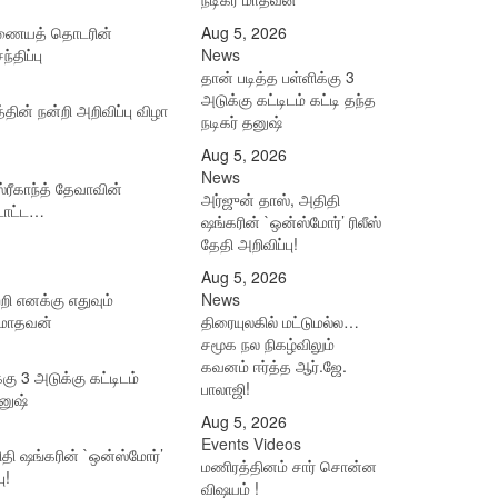
இணையத் தொடரின்
Aug 5, 2026
்திப்பு
News
தான் படித்த பள்ளிக்கு 3
அடுக்கு கட்டிடம் கட்டி தந்த
ின் நன்றி அறிவிப்பு விழா
நடிகர் தனுஷ்
Aug 5, 2026
News
ரீகாந்த் தேவாவின்
அர்ஜுன் தாஸ், அதிதி
டாட்ட…
ஷங்கரின் `ஒன்ஸ்மோர்’ ரிலீஸ்
தேதி அறிவிப்பு!
Aug 5, 2026
்றி எனக்கு எதுவும்
News
் மாதவன்
திரையுலகில் மட்டுமல்ல…
சமூக நல நிகழ்விலும்
கவனம் ஈர்த்த ஆர்.ஜே.
்கு 3 அடுக்கு கட்டிடம்
பாலாஜி!
தனுஷ்
Aug 5, 2026
Events Videos
தி ஷங்கரின் `ஒன்ஸ்மோர்’
மணிரத்தினம் சார் சொன்ன
ு!
விஷயம் !