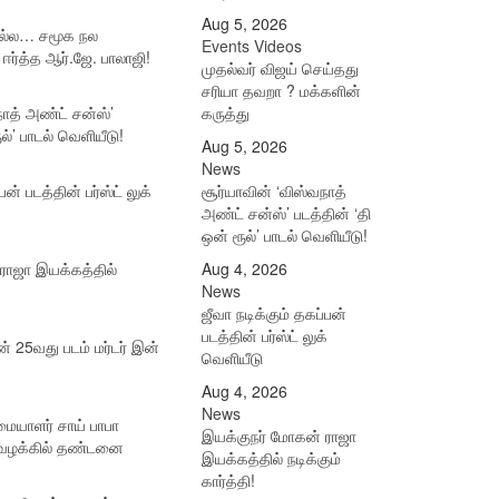
Aug 5, 2026
ுமல்ல… சமூக நல
Events Videos
ஈர்த்த ஆர்.ஜே. பாலாஜி!
முதல்வர் விஜய் செய்தது
சரியா தவறா ? மக்களின்
நாத் அண்ட் சன்ஸ்’
கருத்து
ல்’ பாடல் வெளியீடு!
Aug 5, 2026
News
பன் படத்தின் பர்ஸ்ட் லுக்
சூர்யாவின் ‘விஸ்வநாத்
அண்ட் சன்ஸ்’ படத்தின் ‘தி
ஒன் ரூல்’ பாடல் வெளியீடு!
ராஜா இயக்கத்தில்
Aug 4, 2026
News
ஜீவா நடிக்கும் தகப்பன்
படத்தின் பர்ஸ்ட் லுக்
ன் 25வது படம் மர்டர் இன்
வெளியீடு
Aug 4, 2026
News
மையாளர் சாய் பாபா
இயக்குநர் மோகன் ராஜா
ழக்கில் தண்டனை
இயக்கத்தில் நடிக்கும்
கார்த்தி!