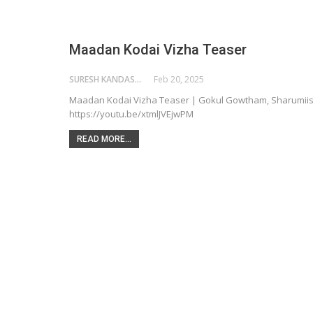
Maadan Kodai Vizha Teaser
SURESH KANDASAMY
Feb 20, 2025
Maadan Kodai Vizha Teaser | Gokul Gowtham, Sharumiish
https://youtu.be/xtmlJVEjwPM
READ MORE...