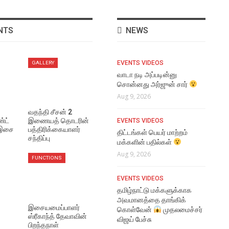
NTS
NEWS
VIDEO SONGS
EVENTS VIDEOS
NE
GALLERY
Dai Dakka Lyrical Video
வாடா நடி அப்படின்னு
செவ
சொன்னது அர்ஜுன் சார்
செய
Aug 9, 2026
ஹெச
Aug 9, 2026
Aug
TRAILERS
வதந்தி சீசன் 2
்ட்
இணையத் தொடரின்
EVENTS VIDEOS
Dorothy Official Title
 இசை
பத்திரிக்கையாளர்
NE
Teaser
திட்டங்கள் பெயர் மாற்றம்
சந்திப்பு
மக்களின் பதில்கள்
நான
Aug 9, 2026
படத
Aug 9, 2026
FUNCTIONS
Aug
TRAILERS
EVENTS VIDEOS
Magudam Official Trailer
TRA
தமிழ்நாட்டு மக்களுக்காக
Aug 9, 2026
அவமானத்தை தாங்கிக்
The
இசையமைப்பாளர்
கொள்வேன்
முதலமைச்சர்
Te
ஸ்ரீகாந்த் தேவாவின்
EVENTS VIDEOS
விஜய் பேச்சு
Aug
பிறந்தநாள்
ரோபோ சங்கர் போல Mimicry