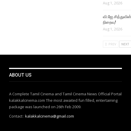
Aug 1, 2026
வி.ஜே.சித்துவின் 
நிறைவு!
Aug 1, 2026
PREV
NEXT
ABOUT US
A Complete Tamil Cinema and Tamil Cinema News Official Portal
kalakkalcinema.com The most awaited fun filled, entertaining
package was launched on 26th Feb 2009.
Contact :
kalakkalcinema@gmail.com