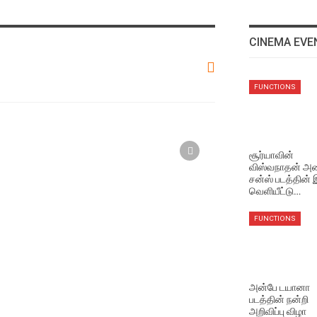
CINEMA EVE
NEWS
FUNCTIONS
செவிலியர்கள் கஷ்டம் பேசும்
செய் செய்யாதே படம் –
ஹெச். ராஜா
Aug 7, 2026
சூர்யாவின்
விஸ்வநாதன் அண
சன்ஸ் படத்தின்
NEWS
வெளியீட்டு…
நானியின் “தி பாரடைஸ்”
படத்தின் டீசர் வெளியானது
FUNCTIONS
Aug 7, 2026
TRAILERS
The Paradise Tamil
அன்பே டயானா
Teaser
படத்தின் நன்றி
Aug 7, 2026
அறிவிப்பு விழா