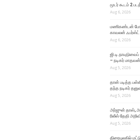
Aug 6, 2026
மூடர் கூடம் 2 பட
Aug 6, 2026
VIDEO SONGS
Ennamo Sonneenga
மணிகண்டன் போலீ
Perusa Lyrical Video
காவலன் ஃபர்ஸ்ட்
Aug 6, 2026
Aug 6, 2026
ஜி.டி.நாயுடுவைப்
– நடிகர் மாதவன
Aug 5, 2026
தான் படித்த பள்ள
தந்த நடிகர் தனு
Aug 5, 2026
அர்ஜுன் தாஸ், அ
ரிலீஸ் தேதி அறிவி
Aug 5, 2026
திரையுலகில் மட்