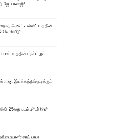
்.ஜே. பாலாஜி!
்வநாத் அண்ட் சன்ஸ்’ படத்தின்
டல் வெளியீடு!
ப்பன் படத்தின் பர்ஸ்ட் லுக்
 ராஜா இயக்கத்தில் நடிக்கும்
வின் 25வது படம் மர்டர் இன்
உரிமையாளர் சாய் பாபா