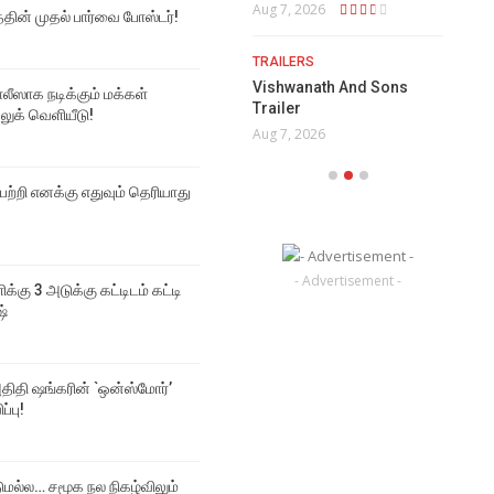
Aug 7, 2026
Aug
த்தின் முதல் பார்வை போஸ்டர்!
Aug 9, 2026
TRAILERS
VI
Vishwanath And Sons
En
ஸாக நடிக்கும் மக்கள்
Trailer
Per
 லுக் வெளியீடு!
Aug 7, 2026
Aug
 பற்றி எனக்கு எதுவும் தெரியாது
்
- Advertisement -
ிக்கு 3 அடுக்கு கட்டிடம் கட்டி
ஷ்
திதி ஷங்கரின் `ஒன்ஸ்மோர்’
ப்பு!
டுமல்ல… சமூக நல நிகழ்விலும்