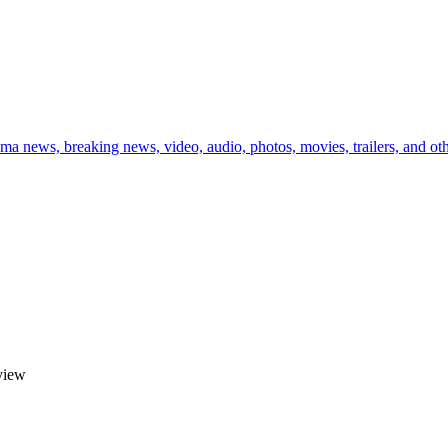
ema news, breaking news, video, audio, photos, movies, trailers, and ot
view