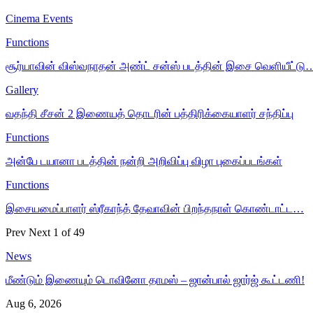
Cinema Events
Functions
சூர்யாவின் விஸ்வநாதன் அண்ட் சன்ஸ் படத்தின் இசை வெளியீட்டு
Gallery
வதந்தி சீசன் 2 இணையத் தொடரின் பத்திரிக்கையாளர் சந்திப்பு
Functions
அன்பே டயானா படத்தின் நன்றி அறிவிப்பு விழா புகைப்படங்கள்
Functions
இசையமைப்பாளர் ஸ்ரீகாந்த் தேவாவின் பிறந்தநாள் கொண்டாட்ட…
Prev
Next
1 of 49
News
மீண்டும் இணையும் டொவினோ தாமஸ் – ஜான்பால் ஜார்ஜ் கூட்டணி!
Aug 6, 2026