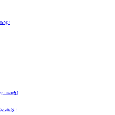
ியீடு!
ே. பாலாஜி!
 வெளியீடு!