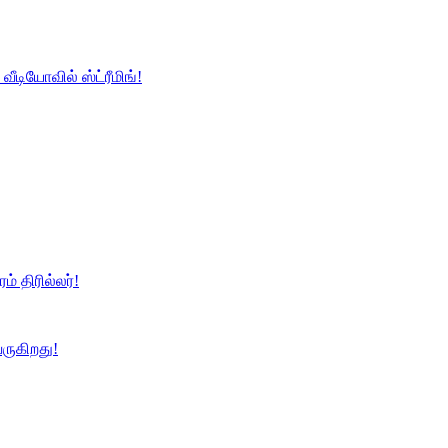
வீடியோவில் ஸ்ட்ரீமிங்!
ம் திரில்லர்!
ருகிறது!