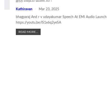
இந்த விஷயம் வேண்டாம் !
Kathiravan
Mar 23, 2025
bhagyaraj And r v udayakumar Speech At EMI Audio Launch
https://youtu.be/lS1x6q2yeSA
READ MORE...