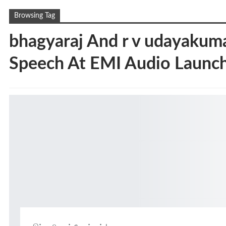
Browsing Tag
bhagyaraj And r v udayakum
Speech At EMI Audio Launc