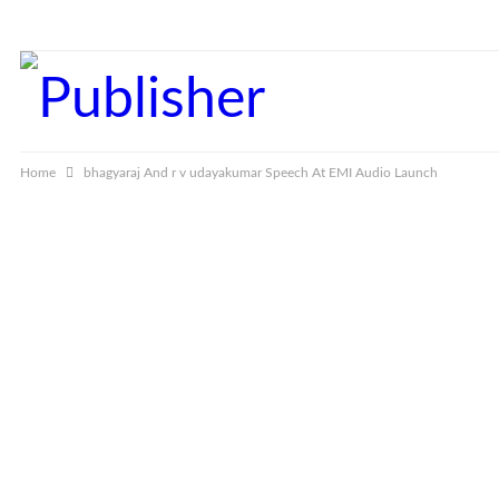
Thursday, August 6, 2026
Home
bhagyaraj And r v udayakumar Speech At EMI Audio Launch