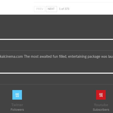
PREV
NEXT
1 of 373
kalcinema.com The most awaited fun filled, entertaining package was l
Twitter
Youtube
Followers
Subscribers