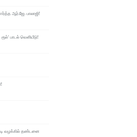
ர்த்த ஆர்.ஜே. பாலாஜி!
ரூல்’ பாடல் வெளியீடு!
ி!
சடி வழக்கில் தண்டனை