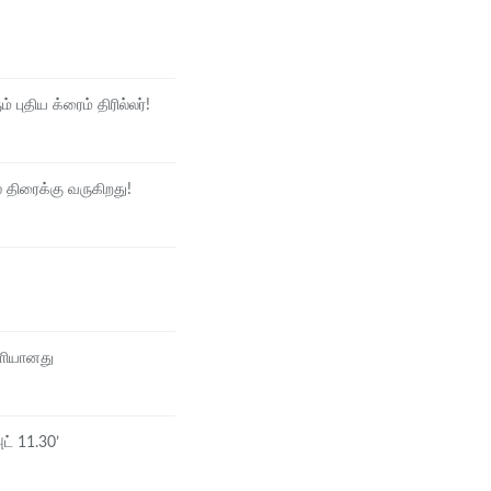
் புதிய க்ரைம் திரில்லர்!
 திரைக்கு வருகிறது!
ெளியானது
அட் 11.30’