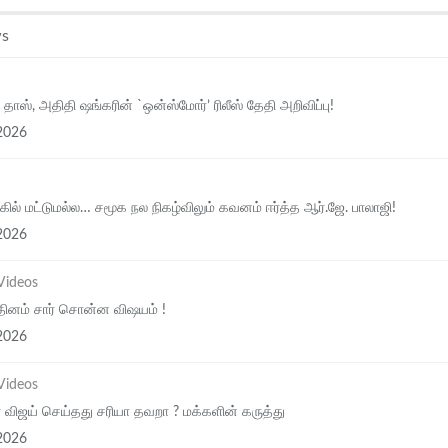
s
 தாஸ், அதிதி ஷங்கரின் `ஒன்ஸ்மோர்’ ரிலீஸ் தேதி அறிவிப்பு!
2026
கில் மட்டுமல்ல… சமூக நல நிகழ்விலும் கவனம் ஈர்த்த ஆர்.ஜே. பாலாஜி!
2026
Videos
தினம் சார் சொன்ன விஷயம் !
2026
Videos
் விஜய் செய்தது சரியா தவறா ? மக்களின் கருத்து
2026