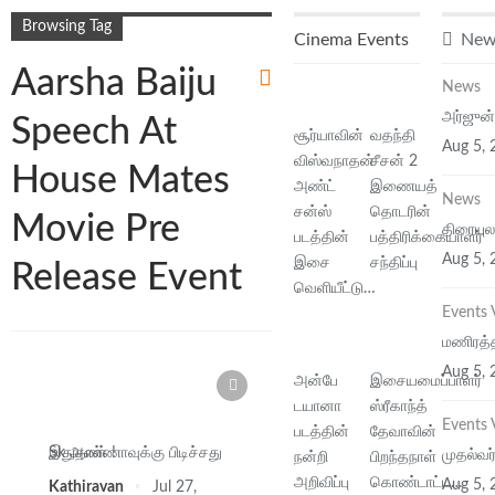
Browsing Tag
Cinema Events
New
Aarsha Baiju
News
அர்ஜுன்
Speech At
சூர்யாவின்
வதந்தி
Aug 5, 
விஸ்வநாதன்
சீசன் 2
House Mates
அண்ட்
இணையத்
News
சன்ஸ்
தொடரின்
Movie Pre
திரையுல
படத்தின்
பத்திரிக்கையாளர்
Aug 5, 
இசை
சந்திப்பு
Release Event
வெளியீட்டு…
Events 
மணிரத்
Aug 5, 
அன்பே
இசையமைப்பாளர்
டயானா
ஸ்ரீகாந்த்
Events 
படத்தின்
தேவாவின்
Sk அண்ணாவுக்கு பிடிச்சது இதுதான் !
முதல்வர
நன்றி
பிறந்தநாள்
அறிவிப்பு
கொண்டாட்ட…
Aug 5, 
Kathiravan
Jul 27,