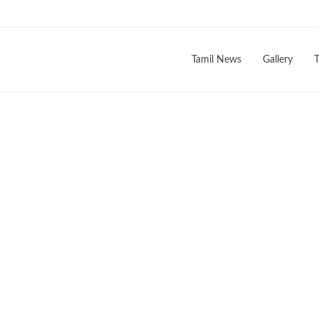
Tamil News
Gallery
T