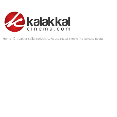
Friday, August 7, 2026
Home
Aarsha Baiju Speech At House Mates Movie Pre Release Event