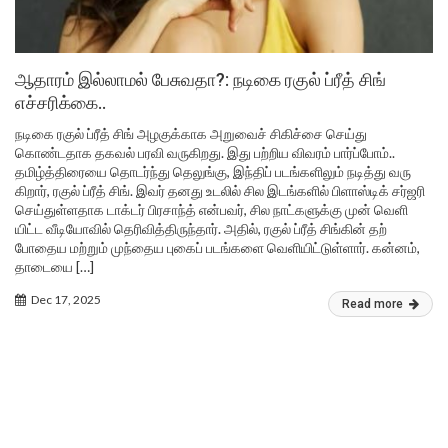
ஆதாரம் இல்லாமல் பேசுவதா?: நடிகை ரகுல் ப்ரீத் சிங்
எச்சரிக்கை..
நடிகை ரகுல் ப்ரீத் சிங் அழகுக்காக அறுவைச் சிகிச்சை செய்து
கொண்டதாக தகவல் பரவி வருகிறது. இது பற்றிய விவரம் பார்ப்போம்..
தமிழ்த்திரையை தொடர்ந்து தெலுங்​கு, இந்​திப் படங்​களிலும் நடித்து வரு​
கிறார், ரகுல் ப்ரீத் சிங். இவர் தனது உடலில் சில இடங்​களில் பிளாஸ்​டிக் சர்​ஜரி
செய்துள்​ள​தாக டாக்​டர் பிர​சாந்த் என்பவர், சில நாட்களுக்கு முன் வெளி​
யிட்ட வீடியோவில் தெரிவித்திருந்​தார். அதில், ரகுல் ப்ரீத் சிங்கின் தற்​
போதைய மற்​றும் முந்​தைய புகைப் ​படங்​களை வெளியிட்​டுள்​ளார். கன்​னம்,
தாடையை […]
Dec 17, 2025
Read more