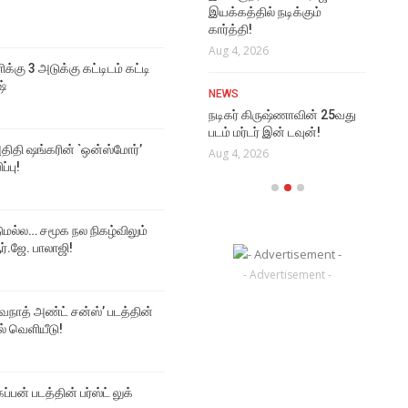
்
ல
சின
இயக்கத்தில் நடிக்கும்
Cr
கார்த்தி!
NEWS
Aug
Aug 4, 2026
தான் படித்த பள்ளிக்கு 3
ிக்கு 3 அடுக்கு கட்டிடம் கட்டி
அடுக்கு கட்டிடம் கட்டி தந்த
ஷ்
NEWS
நடிகர் தனுஷ்
நடிகர் கிருஷ்ணாவின் 25வது
Aug 5, 2026
படம் மர்டர் இன் டவுன்!
திதி ஷங்கரின் `ஒன்ஸ்மோர்’
Aug 4, 2026
ப்பு!
டுமல்ல… சமூக நல நிகழ்விலும்
்.ஜே. பாலாஜி!
- Advertisement -
்வநாத் அண்ட் சன்ஸ்’ படத்தின்
டல் வெளியீடு!
ப்பன் படத்தின் பர்ஸ்ட் லுக்