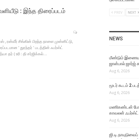
அவரைப் பார்த்து தான் நான்
ஆசைப்பட்டேன் !
 வெளியீடு : இந்த திரைப்படம்
PREV
NEXT
Aug 4, 2026
EVENTS VIDEOS
கருப்பு படத்திற்கு பிறகு !
NEWS
 , ரன்வீர் சிங்கின் பிறந்த நாளை முன்னிட்டு,
Aug 4, 2026
ைப்படமான ' துரந்தர் ' படத்தின் ஃபர்ஸ்ட்
 தர் ( உரி : தி சர்ஜிக்கல்…
மீண்டும் இணைய
LATEST VIDEOS
ஜான்பால் ஜார்ஜ் 
அவருக்கும் எனக்கும் தேசிய
Aug 6, 2026
விருது கிடைத்தது
Aug 4, 2026
மூடர் கூடம் 2 பட
Aug 6, 2026
FUNCTIONS
சூர்யாவின் விஸ்வநாதன்
மணிகண்டன் போலீ
அண்ட் சன்ஸ் படத்தின் இசை
காவலன் ஃபர்ஸ்ட்
வெளியீட்டு விழா
Aug 6, 2026
Aug 4, 2026
ஜி.டி.நாயுடுவைப்
LATEST VIDEOS