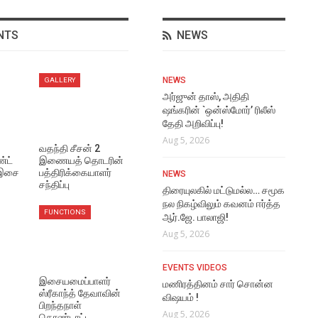
NTS
NEWS
NEWS
NEWS
VI
GALLERY
மீண்டும் இணையும்
அர்ஜுன் தாஸ், அதிதி
The
டொவினோ தாமஸ் – ஜான்பால்
ஷங்கரின் `ஒன்ஸ்மோர்’ ரிலீஸ்
Aug
ஜார்ஜ் கூட்டணி!
தேதி அறிவிப்பு!
Aug 6, 2026
Aug 5, 2026
VI
வதந்தி சீசன் 2
்ட்
இணையத் தொடரின்
Rat
 இசை
பத்திரிக்கையாளர்
NEWS
NEWS
Vi
சந்திப்பு
மூடர் கூடம் 2 படத்தின் முதல்
திரையுலகில் மட்டுமல்ல… சமூக
Aug
பார்வை போஸ்டர்!
நல நிகழ்விலும் கவனம் ஈர்த்த
FUNCTIONS
ஆர்.ஜே. பாலாஜி!
Aug 6, 2026
EVE
Aug 5, 2026
அவ
NEWS
ரொ
EVENTS VIDEOS
மணிகண்டன் போலீஸாக
Aug
இசையமைப்பாளர்
நடிக்கும் மக்கள் காவலன்
மணிரத்தினம் சார் சொன்ன
ஸ்ரீகாந்த் தேவாவின்
ஃபர்ஸ்ட் லுக் வெளியீடு!
விஷயம் !
பிறந்தநாள்
LAT
Aug 6, 2026
Aug 5, 2026
கொண்டாட்ட…