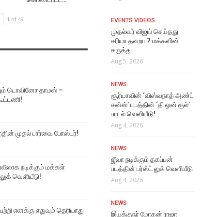
அவர
ஆசை
1 of 49
VIDEO SONGS
EVENTS VIDEOS
Aug
Ennamo Sonneenga
முதல்வர் விஜய் செய்தது
Perusa Lyrical Video
சரியா தவறா ? மக்களின்
EVE
கருத்து
Aug 6, 2026
கரு
Aug 5, 2026
Aug
VIDEO SONGS
NEWS
Kaathaaga Vaazhaporen
ும் டொவினோ தாமஸ் –
LAT
Lyrical Video
சூர்யாவின் ‘விஸ்வநாத் அண்ட்
கூட்டணி!
அவர
சன்ஸ்’ படத்தின் ‘தி ஒன் ரூல்’
Aug 6, 2026
விர
பாடல் வெளியீடு!
Aug
Aug 4, 2026
VIDEO SONGS
த்தின் முதல் பார்வை போஸ்டர்!
Seppu Sela Video Song
FU
NEWS
Aug 6, 2026
சூர
ஜீவா நடிக்கும் தகப்பன்
ஸாக நடிக்கும் மக்கள்
அண்
படத்தின் பர்ஸ்ட் லுக் வெளியீடு
NEWS
 லுக் வெளியீடு!
வெள
Aug 4, 2026
ஜி.டி.நாயுடுவைப் பற்றி எனக்கு
Aug
எதுவும் தெரியாது – நடிகர்
NEWS
மாதவன்
 பற்றி எனக்கு எதுவும் தெரியாது
LAT
இயக்குநர் மோகன் ராஜா
Aug 5, 2026