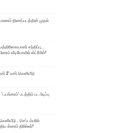
ல்யாணம் திரைப்படத்தின் முதல்
 பத்திரிகையாளர் சந்திப்பு…
ிரைம் வீடியோவில் ஸ்ட்ரீமிங்!
தார் 2’ டீசர் வெளியீடு
‘டயங்கரம்’ படத்திம் பட பிடிப்பு
க் வெளியீடு… செப்டம்பரில்
திய க்ரைம் திரில்லர்!