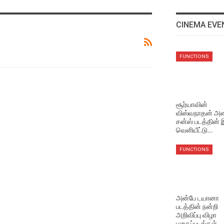
CINEMA EVE
VIDEO SONGS
FUNCTIONS
The One Rule Lyric Video
Aug 4, 2026
VIDEO SONGS
சூர்யாவின்
விஸ்வநாதன் அண
Rathatha Thaa Lyrical
சன்ஸ் படத்தின்
Video
வெளியீட்டு…
Aug 4, 2026
FUNCTIONS
EVENTS VIDEOS
அவருடன் வேலை செய்ய
ரொம்ப ஆசைப்பட்டேன்
Aug 4, 2026
அன்பே டயானா
படத்தின் நன்றி
அறிவிப்பு விழா
LATEST VIDEOS
புகைப்படங்கள்