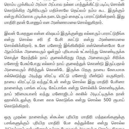
ரொம்ப முக்கியம் அம்மா அப்பாவ நல்லா பாத்துக்கிட்டு படிப்பு சொல்லி
கொடுக்கிற ஆசிரியரும் மதிச்சாலே தெய்வம் நம்ம கூட இருக்கும்
என்று சிம்பிளாக முடிக்க நடைபெறும் கைதட்டி பாராட்டுகின்றனர். இது
மாதிரி தான் பேசணும் என அண்ணாமலை சொல்லுகிறார்.
இவன் பேசுறதுல என்ன விஷயம் இருக்குன்னு எல்லாரும் பாராட்டுறீங்க
என்று சொல்ல சரி நீ பேசி காட்டு என்று அண்ணாமலை
சொல்லிக்கிறார். உடனே மனோஜ் இங்கிலீஷில் என்னென்னமோ பேச
ஆரம்பிக்க அனைவரும் ஒன்றும் புரியாமல் உட்கார்ந்து கொண்டிருக்க
கொஞ்ச நேரத்தில் நாய் குலைக்கிறது பிறகு அனைவரும் சிரிக்க
மனோஜ் பேசும்போது எல்லாம் நாய் குலைத்துக் கொண்டு இருப்பதால்
அனைவரும் சிரித்துக் கொண்டே இருக்க பிறகு நாயை கோபமாக
கல்லெடுத்து அடித்து விரட்டி விட்டு மனோஜ் மீண்டும் வருகிறார்.
நாயை விரட்டிட்டு வந்துட்டேன் என்று சொல்ல இது மாதிரி பேசினா
நாளைக்கு பசங்க எப்படி கேப்பாங்க என்று சொல்லிக் கொண்டிருக்க.
நாய் உரிமையாளர் வந்து மனோஜிடம் காலில் அடிபட்டிருக்க நான்
ஹாஸ்பிடலுக்கு போன காசு கொடுங்க என்று சொல்ல 500 ரூபாய்
கொடுக்கிறார்.
ஒரு முதல்ல நாளைக்கு ஸ்கூல்ல புரியிற மாதிரி மத்தவங்களுக்கு
பசங்களுக்கும் புரியிற மாதிரி பேச கத்துக்கோ என்று சொல்ல
அதெல்லாம் என் மனோஜ் நல்லா பேசுவான் அவனுக்கு ரொம்ப திறமை