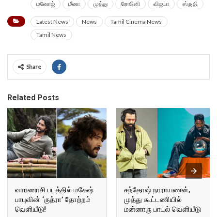
மனோஜ்
மீனா
முத்து
ரோகினி
விஜயா
ஸ்ருதி
Latest News
News
Tamil Cinema News
Tamil News
Share
Related Posts
வாரணாசி படத்தில் மகேஷ்
சந்தோஷ் நாராயணன்,
பாபுவின் ‘ருத்ரா’ தோற்றம்
முத்து கூட்டணியில்
வெளியீடு!
மன்னாரு பாடல் வெளியீடு