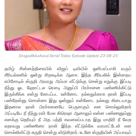
SiragadikkaAasai Serial Today Episode Update 23-08-25
தமிழ் சின்னத்திரையில் விஜய் டிவியில் ஒளிபரப்பாகி வரும்
சீரியல்களில் ஒன்று சிறகடிக்க ஆசை. இந்த சீரியலில் இன்றைய
எபிசோடில் ஸ்ருதி அவரது அம்மா வீட்டுக்கு சென்று எதுக்கு இப்படி
நீத்து ஓட ஹோட்டல ரௌடி அனுப்பி பிரச்சனை பண்ணிக்கிட்டு
இருக்கீங்க என்று கோபப்பட உன்னோட நல்லதுக்காக தான் இப்படி
பண்றேன்னு சொன்னா இது ஒன்னும் என்னோட நல்லது கிடையாது
இதனால தான் பிரச்சனையே பெருசாகும் என சொல்லுகிறார்
அப்படியே நீ நீத்து ரவி மேல கிரெஷா ஆனாலும் என்ன பண்ணனும்னு
எனக்கு தெரியும் நீ அத பத்தி கவலைப்படாத இது மாதிரி நீ வேற
ஏதாவது பண்ணினா நான் இந்த வீட்டுக்கே வரமாட்டேன் என
சொல்லிவிட்டு சுருதி சென்று விடுகிறார். உடனே ஸ்ருதியின் அப்பாவும்