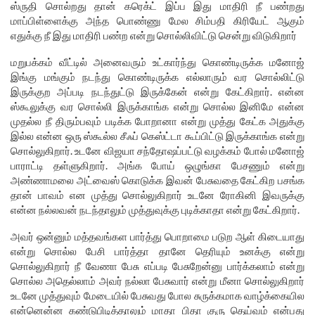
ஸ்ருதி சொல்றது தான் கரெக்ட் இப்ப இது மாதிரி நீ பண்றது
மாப்பிள்ளைக்கு அந்த பொண்ணு மேல சிம்பதி கிரியேட் ஆகும்
எதுக்கு நீ இது மாதிரி பண்ற என்று சொல்லிவிட்டு சென்று விடுகிறார்
மறுபக்கம் வீட்டில் அனைவரும் உட்கார்ந்து கொண்டிருக்க மனோஜ்
இங்கு மங்கும் நடந்து கொண்டிருக்க எல்லாரும் வர சொல்லிட்டு
இருக்குற அப்படி நடந்துட்டு இருக்கேன் என்று கேட்கிறார். என்ன
ஸ்கூலுக்கு வர சொல்லி இருக்காங்க என்று சொல்ல இனிமே என்ன
முதல்ல நீ திரும்பவும் படிக்க போறானா என்று முத்து கேட்க அதுக்கு
இல்ல என்ன ஒரு ஸ்கூல்ல சீஃப் கெஸ்ட்டா கூப்பிட்டு இருக்காங்க என்று
சொல்லுகிறார். உடனே விஜயா சந்தோஷப்பட்டு வழக்கம் போல் மனோஜ்
பாராட்டி தள்ளுகிறார். அங்க போய் ஒழுங்கா பேசணும் என்று
அண்ணாமலை அட்வைஸ் கொடுக்க இவன் பேசுவதை கேட்கிற பசங்க
தான் பாவம் என முத்து சொல்லுகிறார் உடனே ரோகினி இவருக்கு
என்ன நல்லவன் நடந்தாலும் முத்துவுக்கு புடிக்காதா என்று கேட்கிறார்.
அவர் ஒன்னும் மத்தவங்கள பார்த்து பொறாமை படுற ஆள் கிடையாது
என்று சொல்ல பேசி பார்த்தா தானே தெரியும் உனக்கு என்று
சொல்லுகிறார் நீ வேணா பேசு எப்படி பேசுறேன்னு பார்க்கலாம் என்று
சொல்ல அதெல்லாம் அவர் நல்லா பேசுவார் என்று மீனா சொல்லுகிறார்
உடனே முத்துவும் மேடையில் பேசுவது போல சுருக்கமாக வாழ்க்கையில
என்னென்ன கண்டுபிடித்தாலும் மாதா பிதா குரு தெய்வம் என்பது