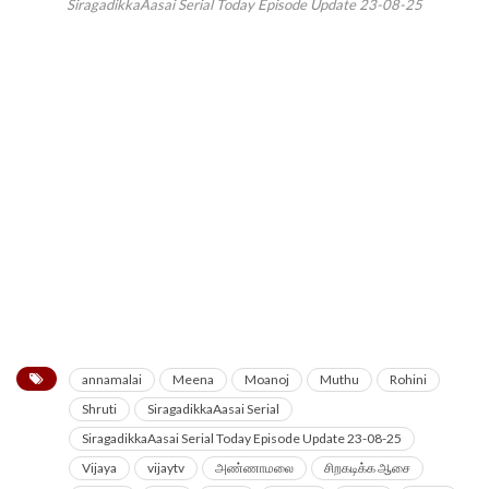
SiragadikkaAasai Serial Today Episode Update 23-08-25
annamalai
Meena
Moanoj
Muthu
Rohini
Shruti
SiragadikkaAasai Serial
SiragadikkaAasai Serial Today Episode Update 23-08-25
Vijaya
vijaytv
அண்ணாமலை
சிறகடிக்க ஆசை