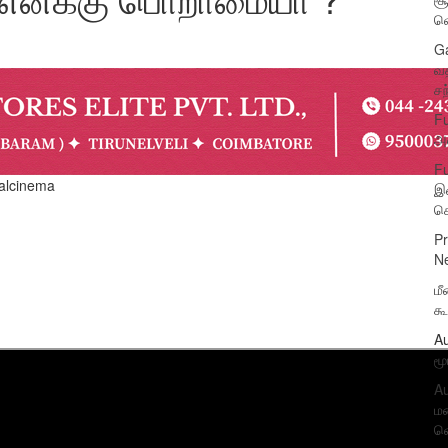
வெ
Ga
வத
சந
Fu
அன
Fu
kkalcinema
இச
க
P
N
மீ
கூ
Au
மூ
Au
மண
வெ