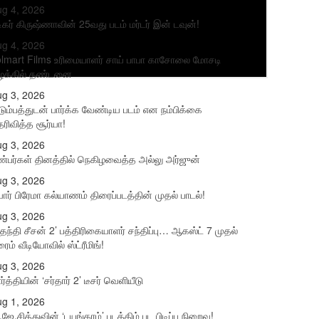
g 4, 2026
ிகர் கிருஷ்ணாவின் 25வது படம் மர்டர் இன் டவுன்!
g 4, 2026
lmart Films உரிமையாளர் சாய் பாபா காசோலை மோசடி
ழக்கில் தண்டனை
g 3, 2026
டும்பத்துடன் பார்க்க வேண்டிய படம் என நம்பிக்கை
ரிவித்த சூர்யா!
g 3, 2026
்பர்கள் தினத்தில் நெகிழவைத்த அல்லு அர்ஜுன்
g 3, 2026
யார் பிரேமா கல்யாணம் திரைப்படத்தின் முதல் பாடல்!
g 3, 2026
தந்தி சீசன் 2’ பத்திரிகையாளர் சந்திப்பு… ஆகஸ்ட் 7 முதல்
ரைம் வீடியோவில் ஸ்ட்ரீமிங்!
g 3, 2026
ர்த்தியின் ‘சர்தார் 2’ டீசர் வெளியீடு
g 1, 2026
.ஜே.சித்துவின் ‘டயங்கரம்’ படத்திம் பட பிடிப்பு நிறைவு!