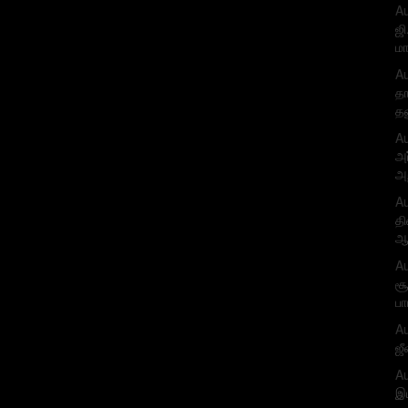
Au
ஜி
ம
Au
தா
த
Au
அர
அற
Au
தி
ஆர
Au
சூ
பா
Au
ஜீ
Au
இய