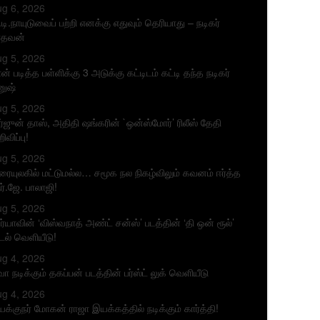
g 6, 2026
.டி.நாயுடுவைப் பற்றி எனக்கு எதுவும் தெரியாது – நடிகர்
ாதவன்
g 5, 2026
ன் படித்த பள்ளிக்கு 3 அடுக்கு கட்டிடம் கட்டி தந்த நடிகர்
னுஷ்
g 5, 2026
்ஜுன் தாஸ், அதிதி ஷங்கரின் `ஒன்ஸ்மோர்’ ரிலீஸ் தேதி
ிவிப்பு!
g 5, 2026
ரையுலகில் மட்டுமல்ல… சமூக நல நிகழ்விலும் கவனம் ஈர்த்த
்.ஜே. பாலாஜி!
g 5, 2026
ர்யாவின் ‘விஸ்வநாத் அண்ட் சன்ஸ்’ படத்தின் ‘தி ஒன் ரூல்’
டல் வெளியீடு!
g 4, 2026
வா நடிக்கும் தகப்பன் படத்தின் பர்ஸ்ட் லுக் வெளியீடு
g 4, 2026
க்குநர் மோகன் ராஜா இயக்கத்தில் நடிக்கும் கார்த்தி!