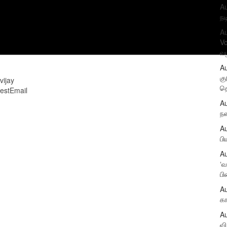
Au
நட
Au
Vo
வ
Au
கு
vijay
தெ
rest
Email
Au
நண
Au
பி
Au
‘வ
பி
Au
கா
Au
வி