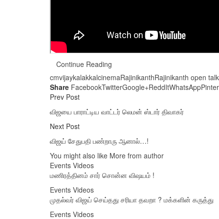
Continue Reading
cmvijay
kalakkalcinema
Rajinikanth
Rajinikanth open talk
Share
Facebook
Twitter
Google+
ReddIt
WhatsApp
Pinte
Prev Post
விஜயை பாராட்டிய வாட்டர் லெமன் ஸ்டார் திவாகர்
Next Post
விஜய் சேதுபதி பண்றாரு ஆனால்…!
You might also like
More from author
Events Videos
மணிரத்தினம் சார் சொன்ன விஷயம் !
Events Videos
முதல்வர் விஜய் செய்தது சரியா தவறா ? மக்களின் கருத்து
Events Videos