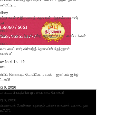
ளியீட்டு…
llery
ந்தி சீசன் 2 இணையத் தொடரின் பத்திரிக்கையாளர்
்திப்பு
nctions
்பே டயானா படத்தின் நன்றி அறிவிப்பு விழா புகைப்படங்கள்
nctions
ையமைப்பாளர் ஸ்ரீகாந்த் தேவாவின் பிறந்தநாள்
ொண்டாட்ட…
rev
Next
1 of 49
ews
ண்டும் இணையும் டொவினோ தாமஸ் – ஜான்பால் ஜார்ஜ்
ட்டணி!
g 6, 2026
டர் கூடம் 2 படத்தின் முதல் பார்வை போஸ்டர்!
g 6, 2026
ிகண்டன் போலீஸாக நடிக்கும் மக்கள் காவலன் ஃபர்ஸ்ட் லுக்
ளியீடு!