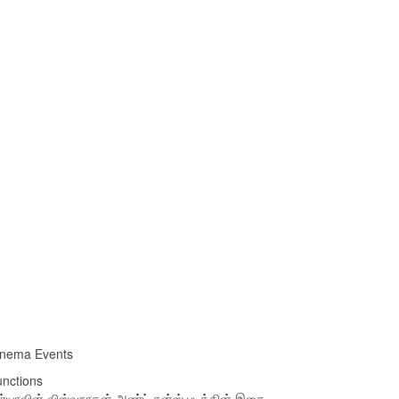
inema Events
nctions
ர்யாவின் விஸ்வநாதன் அண்ட் சன்ஸ் படத்தின் இசை