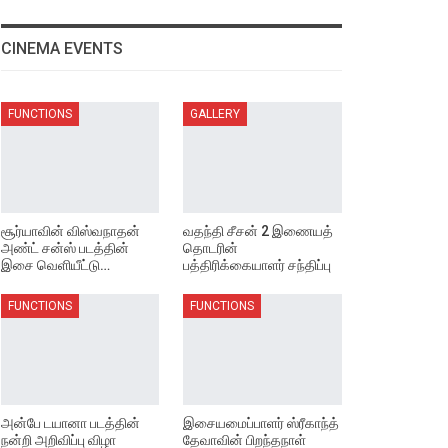
CINEMA EVENTS
FUNCTIONS
GALLERY
சூர்யாவின் விஸ்வநாதன்
வதந்தி சீசன் 2 இணையத்
அண்ட் சன்ஸ் படத்தின்
தொடரின்
இசை வெளியீட்டு…
பத்திரிக்கையாளர் சந்திப்பு
FUNCTIONS
FUNCTIONS
அன்பே டயானா படத்தின்
இசையமைப்பாளர் ஸ்ரீகாந்த்
நன்றி அறிவிப்பு விழா
தேவாவின் பிறந்தநாள்