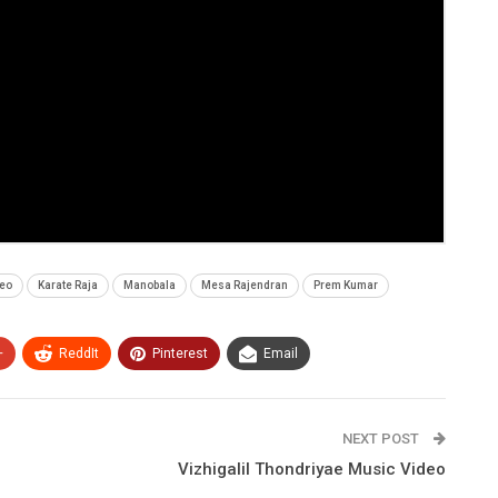
deo
Karate Raja
Manobala
Mesa Rajendran
Prem Kumar
+
ReddIt
Pinterest
Email
NEXT POST
Vizhigalil Thondriyae Music Video