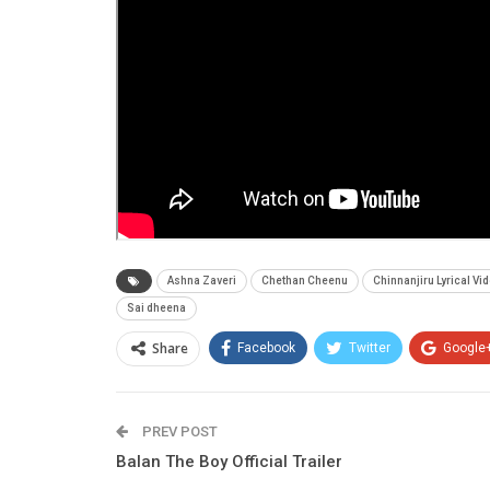
Ashna Zaveri
Chethan Cheenu
Chinnanjiru Lyrical Vi
Sai dheena
Share
Facebook
Twitter
Google
PREV POST
Balan The Boy Official Trailer