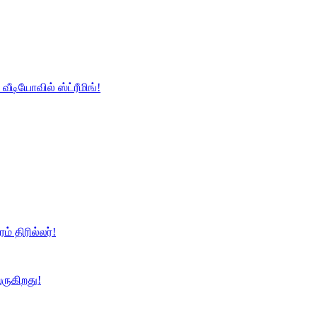
வீடியோவில் ஸ்ட்ரீமிங்!
ம் திரில்லர்!
ருகிறது!