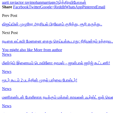
aarti ravi
actor ravimohan
marriage
ஆர்த்தி
ரவிமோகன்
Share
Facebook
Twitter
Google+
ReddIt
WhatsApp
Pinterest
Email
Prev Post
விஜய்யின் முழுநேர அரசியல் பிரவேசம் குறித்து, சூரி கருத்து..
Next Post
நடிகை லட்சுமி மேனனை கைது செய்யக்கூடாது: நீதிமன்றம் உத்தரவு..
You might also like
More from author
News
மீண்டும் இணையும் டொவினோ தாமஸ் – ஜான்பால் ஜார்ஜ் கூட்டணி!
News
மூடர் கூடம் 2 படத்தின் முதல் பார்வை போஸ்டர்!
News
மணிகண்டன் போலீஸாக நடிக்கும் மக்கள் காவலன் ஃபர்ஸ்ட் லுக் வெள
News