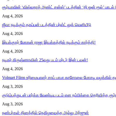
சூர்யாவின் ‘விஸ்வநாத் அண்ட் சன்ஸ்’ படத்தின் ‘தி ஒன் ரூல்’ பாடல்
Aug 4, 2026
ஜீவா நடிக்கும் தகப்பன் படத்தின் பர்ஸ்ட் லுக் வெளியீடு
Aug 4, 2026
இயக்குநர் மோகன் ராஜா இயக்கத்தில் நடிக்கும் கார்த்தி!
Aug 4, 2026
நடிகர் கிருஷ்ணாவின் 25வது படம் மர்டர் இன் டவுன்!
Aug 4, 2026
Volmart Films உரிமையாளர் சாய் பாபா காசோலை மோசடி வழக்கில்
Aug 3, 2026
குடும்பத்துடன் பார்க்க வேண்டிய படம் என நம்பிக்கை தெரிவித்த சூர
Aug 3, 2026
நண்பர்கள் தினத்தில் நெகிழவைத்த அல்லு அர்ஜுன்