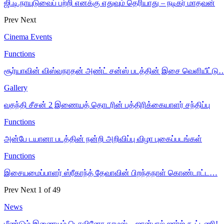
ஜி.டி.நாயுடுவைப் பற்றி எனக்கு எதுவும் தெரியாது – நடிகர் மாதவன்
Prev
Next
Cinema Events
Functions
சூர்யாவின் விஸ்வநாதன் அண்ட் சன்ஸ் படத்தின் இசை வெளியீட்டு
Gallery
வதந்தி சீசன் 2 இணையத் தொடரின் பத்திரிக்கையாளர் சந்திப்பு
Functions
அன்பே டயானா படத்தின் நன்றி அறிவிப்பு விழா புகைப்படங்கள்
Functions
இசையமைப்பாளர் ஸ்ரீகாந்த் தேவாவின் பிறந்தநாள் கொண்டாட்ட…
Prev
Next
1 of 49
News
மீண்டும் இணையும் டொவினோ தாமஸ் – ஜான்பால் ஜார்ஜ் கூட்டணி!