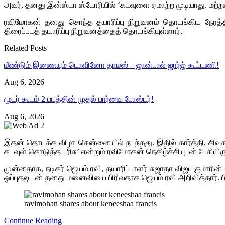
அவர், தனது இன்ஸ்டா ஸ்டோரியில் ‘கடவுளை ஏமாற்ற முடியாது. மற்றவ
ரவிமோகன் தனது சொந்த தயாரிப்பு நிறுவனம் தொடங்கிய நேரத்
திரைப்படத் தயாரிப்பு நிறுவனத்தைத் தொடங்கியுள்ளார்.
Related Posts
மீண்டும் இணையும் டொவினோ தாமஸ் – ஜான்பால் ஜார்ஜ் கூட்டணி!
Aug 6, 2026
மூடர் கூடம் 2 படத்தின் முதல் பார்வை போஸ்டர்!
Aug 6, 2026
இதன் தொடக்க விழா சென்னையில் நடந்தது. இதில் கார்த்தி, சிவ
கடவுள் கொடுத்த பரிசு’ என்றும் ரவிமோகன் நெகிழ்ச்சியுடன் பேசியிரு
முன்னதாக, நடிகர் ஜெயம் ரவி, தயாரிப்பாளர் சுஜாதா விஜயகுமாரின
ஒப்புதலுடன் தனது மனைவியை பிரிவதாக ஜெயம் ரவி அறிவித்தார். பின்
ravimohan shares about keneeshaa francis
Continue Reading