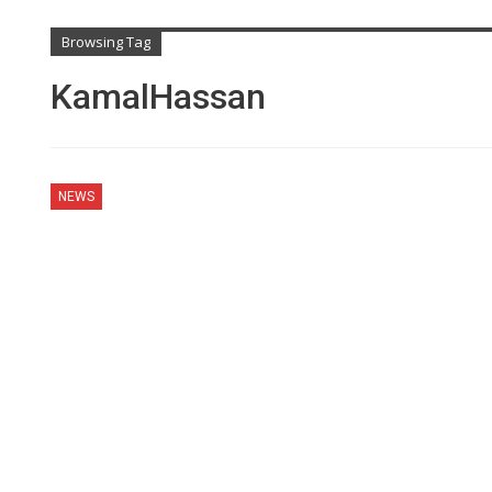
Browsing Tag
KamalHassan
NEWS