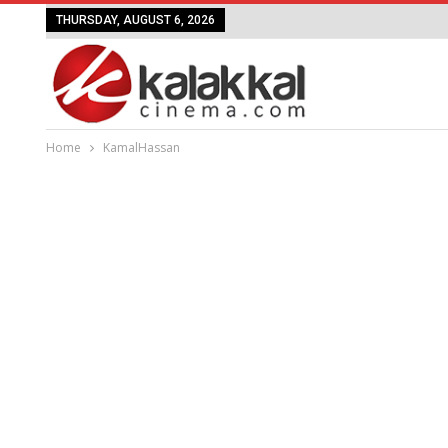
THURSDAY, AUGUST 6, 2026
Home
KamalHassan