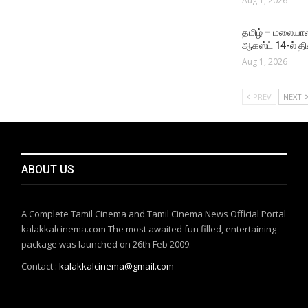
Aug 1, 2026
தமிழ் – மலையாள
ஆகஸ்ட் 14-ல் தி
Aug 1, 2026
PREV
NEXT
ABOUT US
A Complete Tamil Cinema and Tamil Cinema News Official Portal
kalakkalcinema.com The most awaited fun filled, entertaining
package was launched on 26th Feb 2009.
Contact :
kalakkalcinema@gmail.com