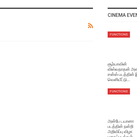
CINEMA EVE
VIDEO SONGS
FUNCTIONS
The One Rule Lyric Video
Aug 4, 2026
VIDEO SONGS
சூர்யாவின்
விஸ்வநாதன் அண
Rathatha Thaa Lyrical
சன்ஸ் படத்தின்
Video
வெளியீட்டு…
Aug 4, 2026
FUNCTIONS
EVENTS VIDEOS
அவருடன் வேலை செய்ய
ரொம்ப ஆசைப்பட்டேன்
Aug 4, 2026
அன்பே டயானா
படத்தின் நன்றி
அறிவிப்பு விழா
LATEST VIDEOS
புகைப்படங்கள்