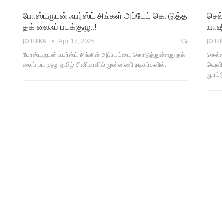
போஸ்டருடன் ஃபர்ஸ்ட் சிங்கள் அப்டேட் கொடுத்த
செல
தக் லைஃப் படக்குழு..!
யாஷ
JOTHIKA
Apr 17, 2025
JOTH
போஸ்டருடன் ஃபர்ஸ்ட் சிங்கிள் அப்டேட்டை கொடுத்துள்ளது தக்
செல்
லைப் பட குழு. தமிழ் சினிமாவில் முன்னணி நடிகர்களில்…
வெளிய
முரட்