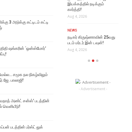
்
ல
சின
இயக்கத்தில் நடிக்கும்
Cr
கார்த்தி!
NEWS
Aug
Aug 4, 2026
தான் படித்த பள்ளிக்கு 3
ிக்கு 3 அடுக்கு கட்டிடம் கட்டி
அடுக்கு கட்டிடம் கட்டி தந்த
ஷ்
NEWS
நடிகர் தனுஷ்
நடிகர் கிருஷ்ணாவின் 25வது
Aug 5, 2026
படம் மர்டர் இன் டவுன்!
திதி ஷங்கரின் `ஒன்ஸ்மோர்’
Aug 4, 2026
ப்பு!
டுமல்ல… சமூக நல நிகழ்விலும்
்.ஜே. பாலாஜி!
- Advertisement -
்வநாத் அண்ட் சன்ஸ்’ படத்தின்
டல் வெளியீடு!
ப்பன் படத்தின் பர்ஸ்ட் லுக்