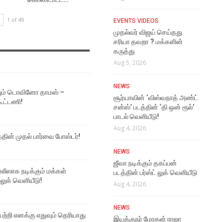
அவர
ஆசை
1 of 49
VIDEO SONGS
EVENTS VIDEOS
Aug
Ennamo Sonneenga
முதல்வர் விஜய் செய்தது
Perusa Lyrical Video
சரியா தவறா ? மக்களின்
EVE
கருத்து
Aug 6, 2026
கரு
Aug 5, 2026
Aug
VIDEO SONGS
NEWS
Kaathaaga Vaazhaporen
ும் டொவினோ தாமஸ் –
LAT
Lyrical Video
சூர்யாவின் ‘விஸ்வநாத் அண்ட்
கூட்டணி!
அவர
சன்ஸ்’ படத்தின் ‘தி ஒன் ரூல்’
Aug 6, 2026
விர
பாடல் வெளியீடு!
Aug
Aug 4, 2026
VIDEO SONGS
த்தின் முதல் பார்வை போஸ்டர்!
Seppu Sela Video Song
FU
NEWS
Aug 6, 2026
சூர
ஜீவா நடிக்கும் தகப்பன்
ஸாக நடிக்கும் மக்கள்
அண்
படத்தின் பர்ஸ்ட் லுக் வெளியீடு
NEWS
 லுக் வெளியீடு!
வெள
Aug 4, 2026
ஜி.டி.நாயுடுவைப் பற்றி எனக்கு
Aug
எதுவும் தெரியாது – நடிகர்
NEWS
மாதவன்
 பற்றி எனக்கு எதுவும் தெரியாது
LAT
இயக்குநர் மோகன் ராஜா
Aug 5, 2026