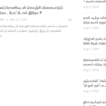
– நடிகர் மாதவன
சின்ன வயசுல சூர்யா சார் மே
Aug 5, 2026
்லப்பிராணியுடன் கொஞ்சி விளையாடும்
Crush
ிகா.. போட்டோஸ் இதோ.!!
Aug 4, 2026
தான் படித்த பள்ள
IKA
Mar 22, 2025
தந்த நடிகர் தனு
லப்பிராணியுடன் கொஞ்சி விளையாடும் புகைப்படங்களை
Aug 5, 2026
ிட்டு உள்ளார் யாஷிகா ஆனந்த். இருட்டு அறையில்
டு…
அர்ஜுன் தாஸ், அ
ரிலீஸ் தேதி அறிவி
Aug 5, 2026
திரையுலகில் மட்
கவனம் ஈர்த்த ஆர
Aug 5, 2026
சூர்யாவின் ‘விஸ
‘தி ஒன் ரூல்’ பா
Aug 4, 2026
ஜீவா நடிக்கும் தக