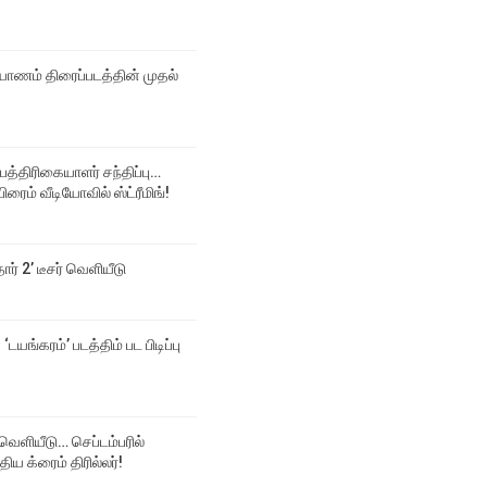
ல்யாணம் திரைப்படத்தின் முதல்
 பத்திரிகையாளர் சந்திப்பு…
ிரைம் வீடியோவில் ஸ்ட்ரீமிங்!
தார் 2’ டீசர் வெளியீடு
‘டயங்கரம்’ படத்திம் பட பிடிப்பு
க் வெளியீடு… செப்டம்பரில்
திய க்ரைம் திரில்லர்!