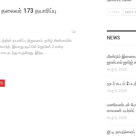
அவரைப் பார்த்து தான் நான்
ஆசைப்பட்டேன் !
தலைவர் 173 தயாரிப்பு
PREV
NEXT
Aug 4, 2026
EVENTS VIDEOS
கருப்பு படத்திற்கு பிறகு !
NEWS
ின் தயாரிப்பு நிறுவனம். தமிழ் சினிமாவில்
Aug 4, 2026
காந்த். இவரது நடிப்பில் ஜெயிலர் 2 என்ற
ப்பாக நடந்து வருகிறது. இந்த…
மீண்டும் இணைய
LATEST VIDEOS
ஜான்பால் ஜார்ஜ் 
அவருக்கும் எனக்கும் தேசிய
Aug 6, 2026
விருது கிடைத்தது
Aug 4, 2026
WS
மூடர் கூடம் 2 பட
Aug 6, 2026
FUNCTIONS
சூர்யாவின் விஸ்வநாதன்
மணிகண்டன் போலீ
அண்ட் சன்ஸ் படத்தின் இசை
காவலன் ஃபர்ஸ்ட்
வெளியீட்டு விழா
Aug 6, 2026
Aug 4, 2026
ஜி.டி.நாயுடுவைப்
LATEST VIDEOS