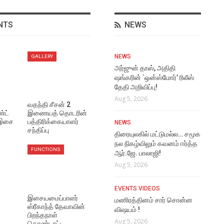
NTS
NEWS
NEWS
NEWS
VI
GALLERY
மீண்டும் இணையும்
அர்ஜுன் தாஸ், அதிதி
The
டொவினோ தாமஸ் – ஜான்பால்
ஷங்கரின் `ஒன்ஸ்மோர்’ ரிலீஸ்
Aug
ஜார்ஜ் கூட்டணி!
தேதி அறிவிப்பு!
Aug 6, 2026
Aug 5, 2026
VI
வதந்தி சீசன் 2
்ட்
இணையத் தொடரின்
Rat
 இசை
பத்திரிக்கையாளர்
NEWS
NEWS
Vi
சந்திப்பு
மூடர் கூடம் 2 படத்தின் முதல்
திரையுலகில் மட்டுமல்ல… சமூக
Aug
பார்வை போஸ்டர்!
நல நிகழ்விலும் கவனம் ஈர்த்த
FUNCTIONS
ஆர்.ஜே. பாலாஜி!
Aug 6, 2026
EVE
Aug 5, 2026
அவ
NEWS
ரொ
EVENTS VIDEOS
மணிகண்டன் போலீஸாக
Aug
இசையமைப்பாளர்
நடிக்கும் மக்கள் காவலன்
மணிரத்தினம் சார் சொன்ன
ஸ்ரீகாந்த் தேவாவின்
ஃபர்ஸ்ட் லுக் வெளியீடு!
விஷயம் !
பிறந்தநாள்
LAT
Aug 6, 2026
Aug 5, 2026
கொண்டாட்ட…