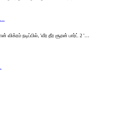
்’…
விக்ரம் நடிப்பில், 'வீர தீர சூரன் பார்ட் 2 '…
…