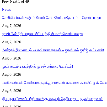
Prev
Next
1 of 49
News
செவிலியர்கள் கஷ்டம் பேசும் செய் செய்யாதே படம் – ஹெச். ராஜா
Aug 7, 2026
நானியின் “தி பாரடைஸ்” படத்தின் டீசர் வெளியானது
Aug 7, 2026
மீண்டும் இணையும் டொவினோ தாமஸ் – ஜான்பால் ஜார்ஜ் கூட்டணி!
Aug 6, 2026
மூடர் கூடம் 2 படத்தின் முதல் பார்வை போஸ்டர்!
Aug 6, 2026
மணிகண்டன் போலீஸாக நடிக்கும் மக்கள் காவலன் ஃபர்ஸ்ட் லுக் வெள
Aug 6, 2026
ஜி.டி.நாயுடுவைப் பற்றி எனக்கு எதுவும் தெரியாது – நடிகர் மாதவன்
Aug 5, 2026