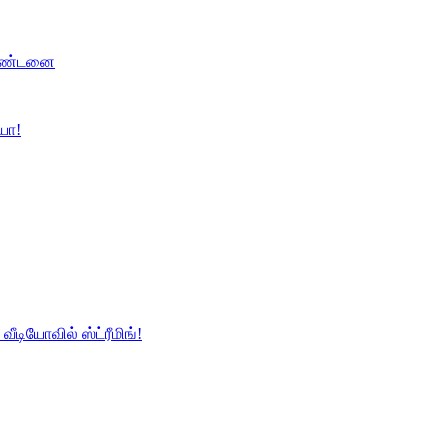
 தண்டனை
்யா!
வீடியோவில் ஸ்ட்ரீமிங்!